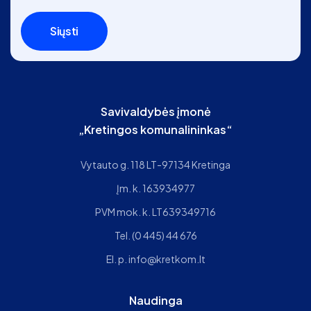
Siųsti
Savivaldybės įmonė
„Kretingos komunalininkas“
Vytauto g. 118 LT-97134 Kretinga
Įm. k. 163934977
PVM mok. k. LT639349716
Tel.
(0 445) 44 676
El. p.
info@kretkom.lt
Naudinga