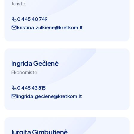
Juristė
0 445 40 749
kristina.zulkiene@kretkom.lt
Ingrida Gečienė
Ekonomistė
0 445 43 815
ingrida.geciene@kretkom.lt
Jurgita Gimbutienė