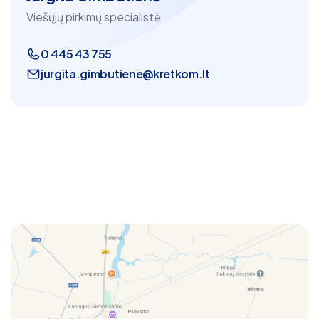
Viešųjų pirkimų specialistė
0 445 43 755
jurgita.gimbutiene@kretkom.lt