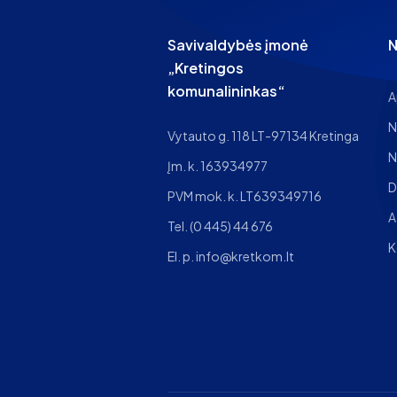
Savivaldybės įmonė
N
„Kretingos
komunalininkas“
A
N
Vytauto g. 118 LT-97134 Kretinga
N
Įm. k. 163934977
D
PVM mok. k. LT639349716
A
Tel.
(0 445) 44 676
K
El. p.
info@kretkom.lt