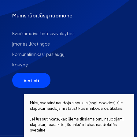
Mums rūpi Jūsų nuomonė
Kviečiame įvertinti savivaldybės
įmonės „Kretingos
komunalininkas“ paslaugų
kokybę
Vertinti
Mūsų svetainė naudoja slapukus (angl. cookies). Šie
slapukai naudojami statistikos ir rinkodaros tikslais.
Jei Jūs sutinkate, kad šiems tikslams būtų naudojami
slapukai, spauskite „Sutinku“ ir toliau naudokitės
svetaine.