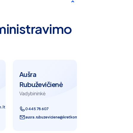
dministravimo
Aušra
Rubuževičienė
Vadybininkė
.lt
0 445 78 607
ausra.rubuzeviciene@kretkom.lt