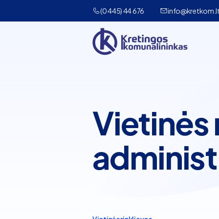
(0 445) 44 676
info@kretkom.l
Vietinės 
administ