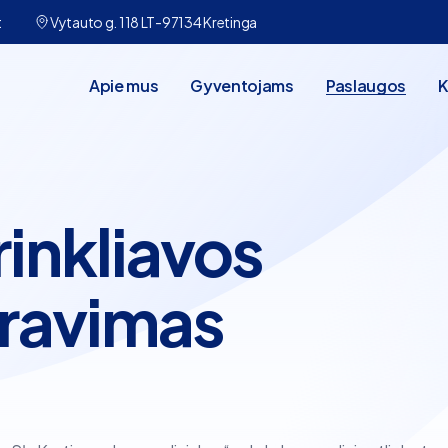
t
Vytauto g. 118 LT-97134 Kretinga
Apie mus
Gyventojams
Paslaugos
K
rinkliavos
ravimas