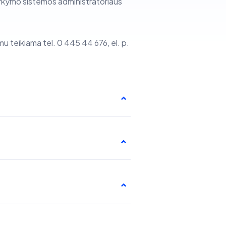
arkymo sistemos administratoriaus
mu teikiama tel. 0 445 44 676, el. p.