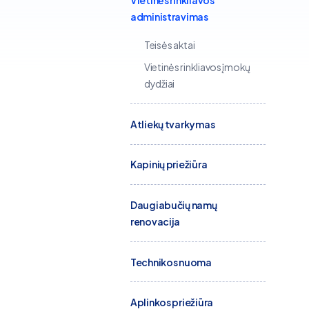
Vietinės rinkliavos
administravimas
Teisės aktai
Vietinės rinkliavos įmokų
dydžiai
Atliekų tvarkymas
Kapinių priežiūra
Daugiabučių namų
renovacija
Technikos nuoma
Aplinkos priežiūra