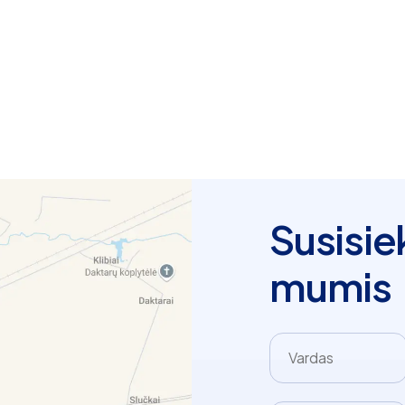
Susisie
mumis