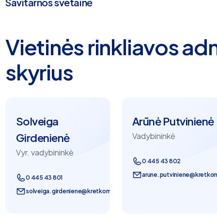
Savitarnos svetainė
Vietinės rinkliavos a
skyrius
Solveiga
Arūnė Putvinienė
Girdenienė
Vadybininkė
Vyr. vadybininkė
0 445 43 802
arune.putviniene@kretkom
0 445 43 801
solveiga.girdeniene@kretkom.lt