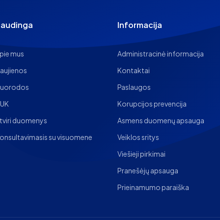
audinga
Informacija
pie mus
Administracinė informacija
aujienos
Kontaktai
uorodos
Paslaugos
UK
Korupcijos prevencija
tviri duomenys
Asmens duomenų apsauga
onsultavimasis su visuomene
Veiklos sritys
Viešieji pirkimai
Pranešėjų apsauga
Prieinamumo paraiška