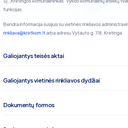
SĮ ,,Kretingos komunalininkas“ vykdo komunalinių atliekų tv
funkcijas.
Bendra informacija susijusi su vietinės rinkliavos administravi
rinkliava@kretkom.lt
arba adresu Vytauto g. 118, Kretinga.
Galiojantys teisės aktai
Galiojantys vietinės rinkliavos dydžiai
Dokumentų formos