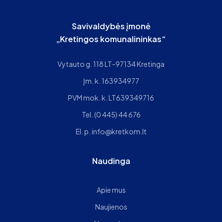
Savivaldybės įmonė
„Kretingos komunalininkas“
Vytauto g. 118 LT-97134 Kretinga
Įm. k. 163934977
PVM mok. k. LT639349716
Tel.
(0 445) 44 676
El. p.
info@kretkom.lt
Naudinga
Apie mus
Naujienos