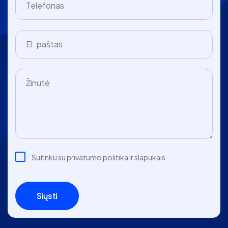
Sutinku su privatumo politika ir slapukais
Siųsti