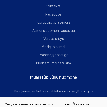
Kontaktai
Paslaugos
Korupcijos prevencija
Asmens duomenų apsauga
Veiklos sritys
Viešieji pirkimai
Pranešėjų apsauga
Prieinamumo paraiška
Mums rūpi Jūsų nuomonė
Kviečiame įvertinti savivaldybės įmonės „Kretingos
komunalininkas“ paslaugų kokybę
Mūsų svetainė naudoja slapukus (angl. cookies). Šie slapukai