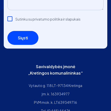
Sutinku su privatumo politika ir slapukais
Siųsti
Savivaldybės įmonė
„Kretingos komunalininkas“
Vytauto g. 118 LT-97134 Kretinga
Įm. k. 163934977
PVM mok. k. LT639349716
Tel.
(0 445) 44 676